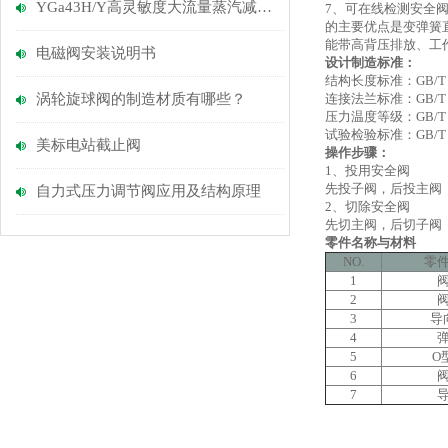
YGa43H/Y高灵敏度大流量蒸汽减压阀
7、可在线检测安全
的主要优点是变弹簧
能带高背压排放、工
电磁阀安装说明书
设计制造标准：
结构长度标准：GB/T 12
涡轮旋球阀的制造材质有哪些？
连接法兰标准：GB/T 
压力温度等级：GB/T 12
试验检验标准：GB/T 13
美标电站截止阀
操作步骤：
1、投用安全阀
先投子阀，后投主阀
自力式压力调节阀应用及结构原理
2、切除安全阀
先切主阀，后切子阀
零件名称与材料
NO.
零
1
2
3
导
4
5
O
6
7