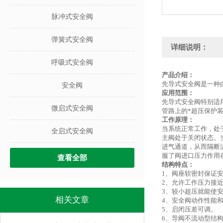
脉冲式安全阀
弹簧式安全阀
详细说明：
呼吸式安全阀
产品介绍：
先导式安全阀是一种
安全阀
应用范围：
先导式安全阀特别适
微启式安全阀
管路上的*超压保护
工作原理：
当系统正常工作，处
全启式安全阀
主阀处于关闭状态。
进气通道，从而隔断
服了阀进口压力作用
查看全部
结构特点：
1、阀座软密封保证
2、允许工作压力接
3、较小超压就能使
相关文章
4、安全阀动作性能
5、启闭压差可调。
6、导阀不流动型结