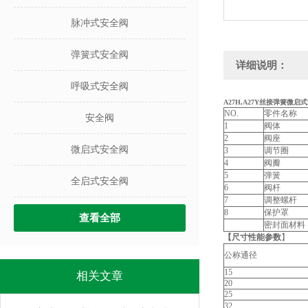
脉冲式安全阀
弹簧式安全阀
详细说明：
呼吸式安全阀
A27H,A27Y丝接弹簧微启式
NO.
零件名称
安全阀
1
阀体
2
阀座
微启式安全阀
3
调节圈
4
阀瓣
5
弹簧
全启式安全阀
6
阀杆
7
调整螺杆
8
保护罩
查看全部
密封面材料
【尺寸性能参数
】
公称通径
15
相关文章
20
25
32