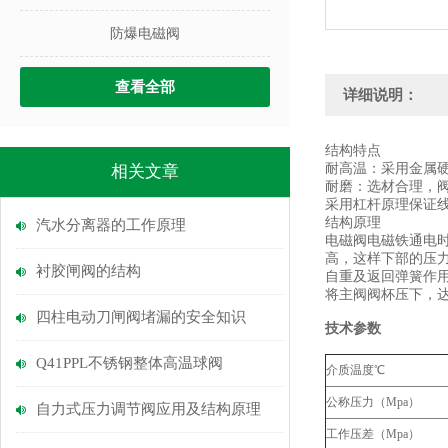
防爆电磁阀
查看全部
详细说明：
结构特点
耐高温：采用金属硬
相关文章
耐磨：选材合理，
采用杠杆原理保证线
结构原理
汽水分离器的工作原理
电磁阀电磁铁通电
高，这样下部的压
衬胶闸阀的结构
自重及返回弹簧作
将主阀阀杯压下，
四柱电动刀闸阀堵漏的安全知识
技术参数
Q41PPL不锈钢整体高温球阀
介质温度℃
公称压力（Mpa）
自力式压力调节阀应用及结构原理
工作压差（Mpa）