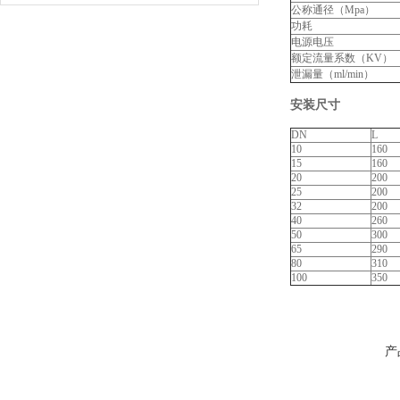
公称通径（Mpa）
功耗
电源电压
额定流量系数（KV）
泄漏量（ml/min）
安装尺寸
DN
L
10
160
15
160
20
200
25
200
32
200
40
260
50
300
65
290
80
310
100
350
产