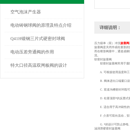
空气泡沫产生器
电动铸钢球阀的原理及特点介绍
详细说明：
Q41H锻钢三片式硬密封球阀
压力级单（双）冲洗
旋塞阀
旋塞阀是关闭件或柱塞形的
电动压差旁通阀的作用
而在锥形阀塞中，通道成梯
流。
软密封旋塞阀
软密封旋塞阀常用于腐蚀
特大口径高温双闸板阀的设计
A. 可根据使用温度和工作
B. 阀体进出口端窗口设
C. 双道沟槽密封环既可
D. 柱塞顶部*的反唇式
E. 适合用于高冲刷性的
F. 介质可双向流动，安
G. *的设计可防止静电
油润滑硬密封旋塞阀