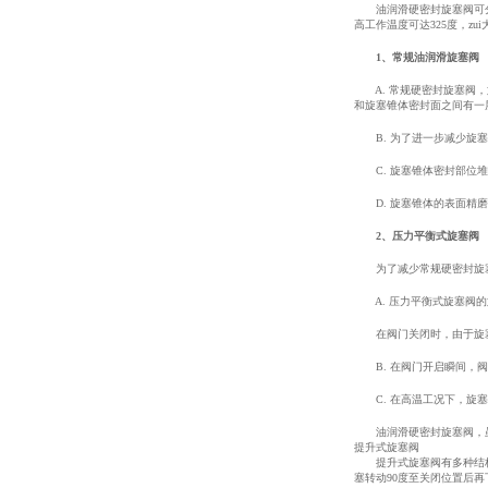
油润滑硬密封旋塞阀可分为
高工作温度可达325度，zui
1、常规油润滑旋塞阀
A. 常规硬密封旋塞阀，
和旋塞锥体密封面之间有一
B. 为了进一步减少旋塞
C. 旋塞锥体密封部位堆
D. 旋塞锥体的表面精磨
2、压力平衡式旋塞阀
为了减少常规硬密封旋塞
A. 压力平衡式旋塞阀的
在阀门关闭时，由于旋塞
B. 在阀门开启瞬间，阀
C. 在高温工况下，旋塞
油润滑硬密封旋塞阀，虽
提升式旋塞阀
提升式旋塞阀有多种结构形
塞转动90度至关闭位置后