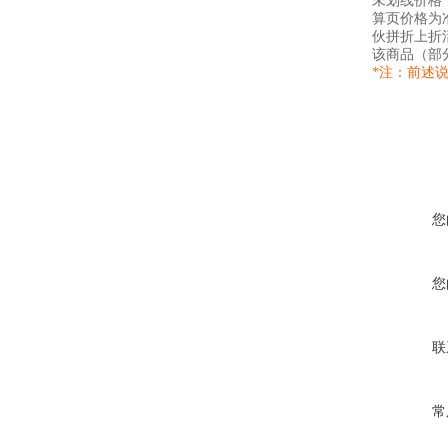
未划线价格
算页价格为
伙拼折上折
该商品（部
*注：前述
您
您
联
常