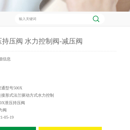
泄压持压阀 水力控制阀-减压阀
细信息
通型号500X
连接形式法兰驱动方式水力控制
称通径DN50-1200零部件及配件阀体
00X泄压持压阀
国标压力环境常压
力阀
21-05-19