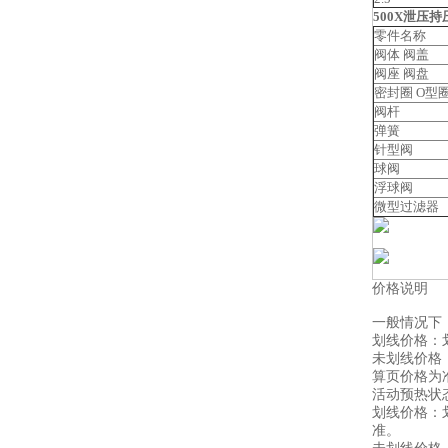
500X
泄压持
零件名称
阀体 阀盖
阀座 阀盘
密封圈 O型
阀杆
弹簧
针型阀
球阀
浮球阀
微型过滤器
价格说明
一般情况下
划线价格：
未划线价格
算页价格为
活动预热状
划线价格：
准。