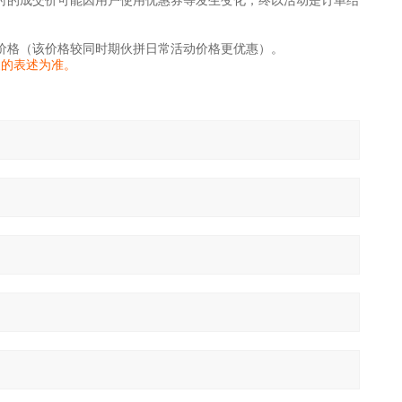
时的成交价可能因用户使用优惠券等发生变化，终以活动是订单结
价格（该价格较同时期伙拼日常活动价格更优惠）。
家的表述为准。