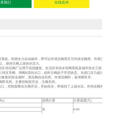
联系我们
在线咨询
管系统。利用水力自动操作，即可以作泄压阀用又可作持压阀用。作泄压阀用
上，保持主阀上游供水压力。
泄压/持压阀广泛用于高层建筑、生活区等供水管网系统及城市供水工程。
压/持压导阀、球阀B流向出口，此时主阀处于开启状态。当进口压力超过泄压/
力恢复到安全值时，泄压阀自动关闭。作泄压阀时，各球阀常开。
阀即关闭。主要控制室升压，主阀关闭。
出口，控制室降压主阀开启，开始供水，即保持了上游水压。作持压阀用时，球
a)
适用介质
介质温度(℃)
水
0-80