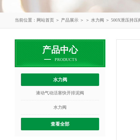
当前位置：
网站首页
＞
产品展示
＞ ＞
水力阀
＞ 500X泄压持压
产品中心
PRODUCTS
水力阀
液动气动活塞快开排泥阀
水力阀
查看全部