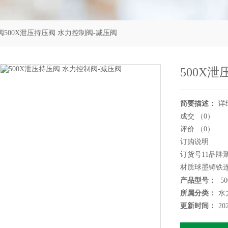
阀500X泄压持压阀 水力控制阀-减压阀
500X
简要描述：
详
成交 （0）
评价 （0）
订购说明
订货号11品牌聚
材质球墨铸铁
流动方向单向公
产品型号：
5
外形中型标准
所属分类：
水
更新时间：
20