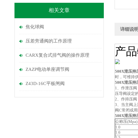
相关文章
焦化球阀
详细说
压差旁通阀的工作原理
产品
CARX复合式排气阀的操作原理
ZAZP电动单座调节阀
500X
泄压持
时，可维持
500X
泄压持
Z43D-16C平板闸阀
1、作泄压阀
压导阀设定
2、作持压
3、当主阀
阀C常闭或
500X
泄压持
公称压(Mpa)
1.0
1.6
2.5