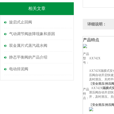
相关文章
旋启式止回阀
详细说明：
气动调节阀故障现象和原因
产品特点
双金属片式蒸汽疏水阀
产品
静态平衡阀的产品介绍
型
AX742X
号：
电动排泥阀
AX742X隔膜
压阀自动开启快速
及时泄压。关闭平
【
安全泄压/持压
AX742X
隔膜式安
产品
泄压阀自动开启快
特
开，及时泄压。关
点：
【
安全泄压/持压