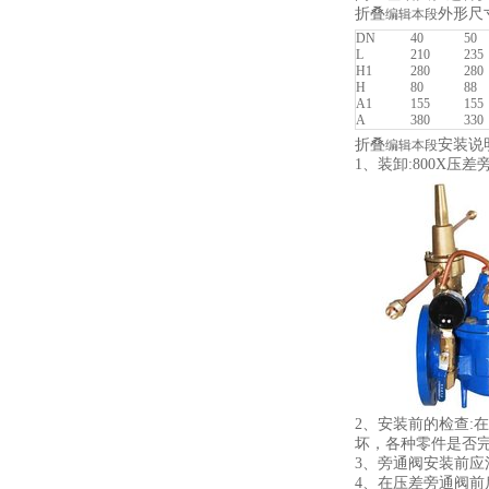
外形尺
折叠
编辑本段
DN
40
50
L
210
235
H1
280
280
H
80
88
A1
155
155
A
380
330
安装说
折叠
编辑本段
1、装卸:800X
2、安装前的检查:
坏，各种零件是否
3、旁通阀安装前
4、在压差旁通阀