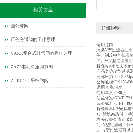
相关文章
焦化球阀
详细说明：
压差旁通阀的工作原理
适用范围
此类Y型过滤器适用
CARX复合式排气阀的操作原理
等。制冷中的低温
等。当Y型过滤器
技术参
折叠
编辑本段
ZAZP电动单座调节阀
产品名称:Y型过滤器
公称压力:1.0-2.5Mp
Z43D-16C平板闸阀
公称通径:DN150-DN
适用介质:清水
使用温度:0-80度
法兰标准:GB/T17241.
试验标准:GB/T13927
安装与
折叠
编辑本段
1、清洗杂质时，
表等设备会遭到破
2、Y型过滤器工作
3、Y型过滤器可以