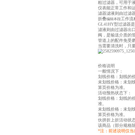
粗过滤器，可用于
仪表能正常工作和
滤器滤液则由过滤
工作流
折叠
编辑本段
GL41HY型过滤
滤液则由过滤器出
阀，是输送介质的
管道上的配件免受
当需要清洗时，只
价格说明
一般情况下：
划线价格：划线的
未划线价格：未划
算页价格为准。
活动预热状态下：
划线价格：划线的
准。
未划线价格：未划
算页价格为准。
伙拼折上折活动状
该商品（部分规格
*注：前述说明仅