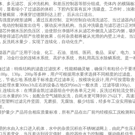
体、多元滤芯、反冲洗机构、和差压控制器等部分组成。壳体内 的横隔
间，显着缩小了过滤器的体积，下腔内安装有反冲 洗吸盘。工作时，浊
质被截留，净液穿过缝隙到达上腔， 后从出口送出。
高强度的楔形滤网，通过压差控制、定时控制自动清洗滤芯。当过滤器内
，电动控制箱发出信号，驱动反冲洗机构。当反冲洗吸盘与滤芯进口正对
滤芯外侧水压的负压区，迫使部分净循环水从滤芯外侧流入滤芯内侧，吸
网使得滤芯内部产生喷射效果，任何杂质都将被从光滑的内壁上冲走。当
，反洗耗水量少，实现了连续化，自动化生产。
滤器产品广泛用于冶金、化工、石油、造纸、医药、食品、采矿、电力、
理，冶金行业的连铸水系统、高炉水系统，热轧用高压水除鳞系统。是一种
精确过滤：特殊结构的滤盘过滤技术，性能精确灵敏，确保只有粒径小于要求
μ、100μ、130μ、200μ等多种，用户可根据用水要求选择不同精度的过
块化，节省占地:系统基于标准盘式过滤单元，按模块化设计,用户可按需取
处理水量300m3/h左右的设备占地仅约6m2(一般水质，过滤等级100μ)。
运行,连续出水：在博源金凯过滤器组合中的各单元之间，反洗过程轮流交
占出水量的0.5%；如配合空气辅助反洗，自耗水更可降到0.2%以下。高
：新型塑料过滤元件坚固、无磨损、无腐蚀、极少结垢，经多年工业实用验证
差。
，维护量少:产品符合相应质量标准，所有产品在出厂前均经模拟工况检测和
。
理的水由入水口进入机体，水中的杂质沉积在不锈钢滤网上，由此产生压
口压差变化，当压差达到设定值时，电控器给水力控制阀，驱动电机信号