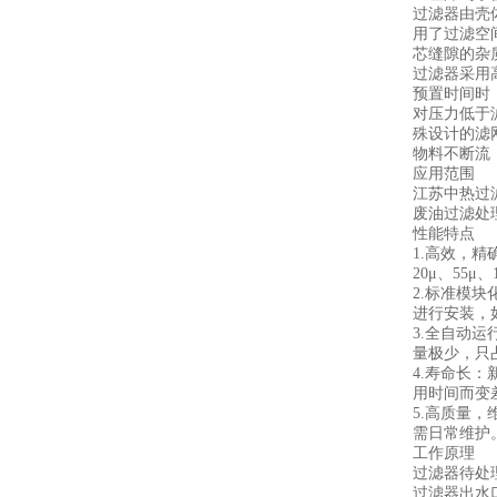
过滤器由壳
用了过滤空
芯缝隙的杂
过滤器采用
预置时间时
对压力低于
殊设计的滤
物料不断流
应用范围
江苏中热过
废油过滤处
性能特点
1.高效，
20μ、55
2.标准模
进行安装，如
3.全自动
量极少，只
4.寿命长
用时间而变
5.高质量
需日常维护
工作原理
过滤器待处
过滤器出水