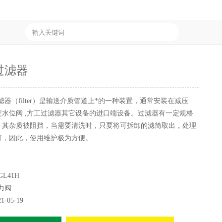
 过滤器
滤器（filter）是输送介质管道上*的一种装置，通常安装在减压
定水位阀 ,方工过滤器其它设备的进口端设备。过滤器有一定规格
，其杂质被阻挡，当需要清洗时，只要将可拆卸的滤筒取出，处理
可，因此，使用维护极为方便。
GL41H
力阀
21-05-19