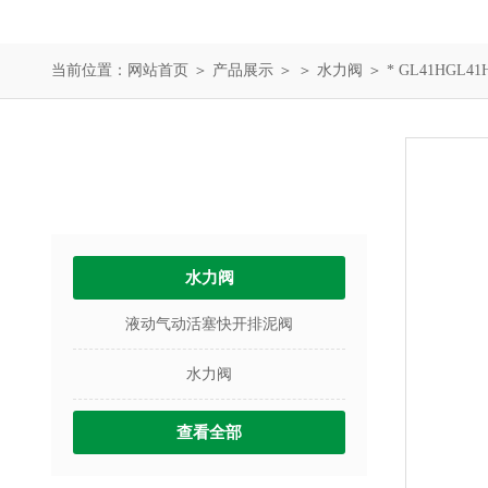
当前位置：
网站首页
＞
产品展示
＞ ＞
水力阀
＞ * GL41HGL4
产品中心
PRODUCTS
水力阀
液动气动活塞快开排泥阀
水力阀
查看全部