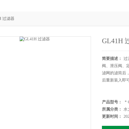
1H 过滤器
GL41H
简要描述：
过
阀、泄压阀、
滤网的滤筒后
后重新装入即
产品型号：
* 
所属分类：
水
更新时间：
20