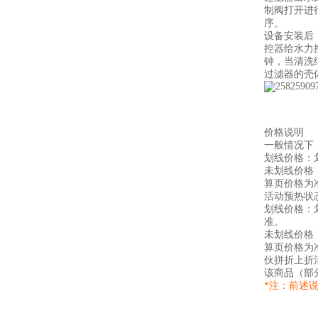
制阀打开进
序。
设备安装后
控器给水力
钟，当清洗
过滤器的壳
价格说明
一般情况下
划线价格：
未划线价格
算页价格为
活动预热状
划线价格：
准。
未划线价格
算页价格为
伙拼折上折
该商品（部
*注：前述