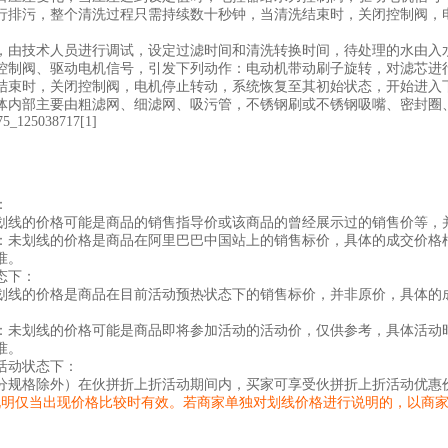
行排污，整个清洗过程只需持续数十秒钟，当清洗结束时，关闭控制阀，
，由技术人员进行调试，设定过滤时间和清洗转换时间，待处理的水由入
控制阀、驱动电机信号，引发下列动作：电动机带动刷子旋转，对滤芯进
结束时，关闭控制阀，电机停止转动，系统恢复至其初始状态，开始进入
体内部主要由粗滤网、细滤网、吸污管，不锈钢刷或不锈钢吸嘴、密封圈
：
划线的价格可能是商品的销售指导价或该商品的曾经展示过的销售价等，
：未划线的价格是商品在阿里巴巴中国站上的销售标价，具体的成交价格
准。
态下：
划线的价格是商品在目前活动预热状态下的销售标价，并非原价，具体的
：未划线的价格可能是商品即将参加活动的活动价，仅供参考，具体活动
准。
活动状态下：
分规格除外）在伙拼折上折活动期间内，买家可享受伙拼折上折活动优惠
说明仅当出现价格比较时有效。若商家单独对划线价格进行说明的，以商