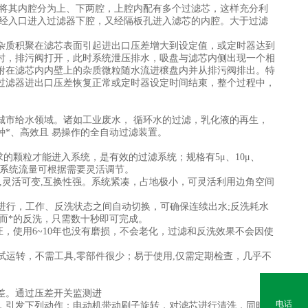
板将其内腔分为上、下两腔，上腔内配有多个过滤芯，这样充分利
液经入口进入过滤器下腔，又经隔板孔进入滤芯的内腔。大于过滤
杂质积聚在滤芯表面引起进出口压差增大到设定值，或定时器达到
时，排污阀打开，此时系统泄压排水，吸盘与滤芯内侧出现一个相
附在滤芯内内壁上的杂质微粒随水流进穣盘内并从排污阀排出。特
过滤器进出口压差恢复正常或定时器设定时间结束，整个过程中，
城市给水领域。诸如工业废水， 循环水的过滤，乳化液的再生，
*、高效且 易操作的全自动过滤装置。
的颗粒才能进入系统，是有效的过滤系统；规格有5μ、10μ、
滤盘。系统流量可根据需要灵活调节。
舍,灵活可变,互换性强。系统紧凑，占地极小，可灵活利用边角空间
替进行，工作、反洗状态之间自动切换，可确保连续出水;反洗耗水
速而*的反洗，只需数十秒即可完成。
，使用6~10年也没有磨损，不会老化，过滤和反洗效果不会因使
试运转，不需工具,零部件很少；易于使用,仅需定期检查，几乎不
差。通过压差开关监测进
电话
，引发下列动作：电动机带动刷子旋转，对滤芯进行清洗，同时控